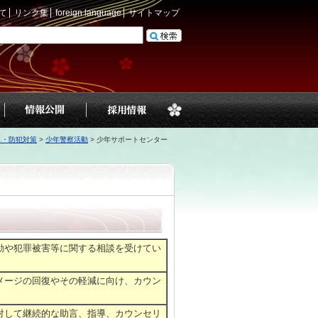
て
リンク集
foreign language
サイトマップ
し・防犯対策
>
少年警察活動
>
少年サポートセンター
動や犯罪被害等に関する相談を受けてい
メージの回復やその軽減に向け、カウン
対して継続的な助言、指導、カウンセリ