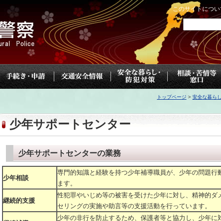
このサイトについ
トップページ
>
安全な暮ら
少年サポートセンター
少年サポートセンターの業務
専門的知識と経験を持つ少年補導職員が、少年の問題行
少年相談
ます。
性犯罪やいじめ等の被害を受けた少年に対し、精神的ダ
継続的支援
セリングの実施や助言等の支援活動を行っています。
少年の非行を防止するため、保護者等と協力し、少年に