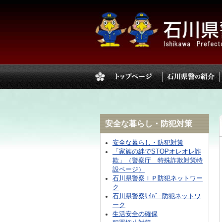
安全な暮らし・防犯対策
安全な暮らし・防犯対策
「家族の絆でSTOPオレオレ詐
欺」（警察庁 特殊詐欺対策特
設ページ）
石川県警察ＩＰ防犯ネットワー
ク
石川県警察ｻｲﾊﾞｰ防犯ネットワ
ーク
生活安全の確保