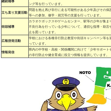
継続補導
ング等を行っています。
問題を抱え再び非行に走る可能性がある少年及びその保
立ち直り支援活動
等への参加、修学・就労等の支援を行っています。
カラオケボックスやゲームセンター、駅等の少年が集ま
街頭補導
不良行為を行っている少年について、適切な指導・助言
止を図っています。
学校における各種非行防止教室や街頭キャンペーン等を
広報啓発活動
っています。
県内の中学校・高校・関係機関に向けて「少年サポート
情報発信
の非行防止や健全育成に役立つ情報を提供しています。