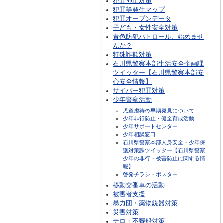
犯罪抑止対策
犯罪等発生マップ
犯罪オープンデータ
子ども・女性安全対策
青色防犯パトロール、始めませ
んか？
特殊詐欺対策
石川県警察本部生活安全企画課
ツイッター【石川県警察本部安
心安全情報】
サイバー犯罪対策
少年警察活動
児童虐待の早期発見について
少年非行防止・健全育成活動
少年サポートセンター
少年相談窓口
石川県警察本部人身安全・少年保
護対策課ツイッター【石川県警察
少年の非行・被害防止に関する情
報】
啓発チラシ・ポスター
移動交番車の活動
被害者支援
暴力団・薬物銃器対策
災害対策
テロ・不審船対策