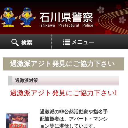
MEN
MENU
過激派アジト発見にご協力下さい
過激派対策
過激派アジト発見にご協力下さい!
過激派の非公然活動家や指名手
配被疑者は、アパート・マンシ
ョン等に潜伏しています。