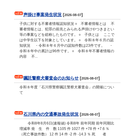
声掛け事案発生状況
[
]
2026-08-07
子供に対する不審者情報認知状況 ○ 不審者情報とは 不
審者情報とは、犯罪の前兆とみられる声掛けやつきまとい
等の事案などを総称したものです。 ○ 子供とは ここで
は中学生以下を対象としています。 ○ 令和８年６月の認
知状況 ・令和８年６月中の認知件数は23件です。 ・
令和８年中の累計は96件です。 ○ 令和８年不審者情報の
内容 不...
嘱託警察犬審査会のお知らせ
[
]
2026-08-07
令和８年度「石川県警察嘱託警察犬審査会」の開催につい
て
石川県内の交通事故発生状況
[
]
2026-08-07
令和8年8月6日(速報値) 令和8年 前年同期 前年同期比
増減率 発 生 件 数 1105 件 1027 件 +78 件 +7.6 ％
（死亡事故件数） 12 件 14 件 -2 件 -14.3 ％ 死 者