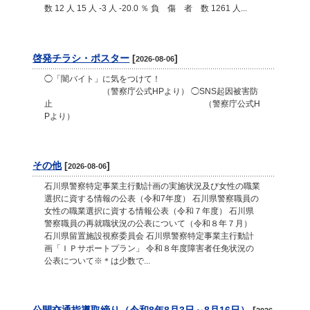
数 12 人 15 人 -3 人 -20.0 ％ 負 傷 者 数 1261 人...
啓発チラシ・ポスター
[
]
2026-08-06
◯「闇バイト」に気をつけて！
（警察庁公式HPより） ◯SNS起因被害防
止 （警察庁公式H
Pより）
その他
[
]
2026-08-06
石川県警察特定事業主行動計画の実施状況及び女性の職業
選択に資する情報の公表（令和7年度） 石川県警察職員の
女性の職業選択に資する情報公表（令和７年度） 石川県
警察職員の再就職状況の公表について（令和８年７月）
石川県留置施設視察委員会 石川県警察特定事業主行動計
画「ＩＰサポートプラン」 令和８年度障害者任免状況の
公表について※＊は少数で...
公開交通指導取締り（令和8年8月3日～8月16日）
[