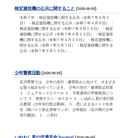
検定遊技機の公示に関すること
[
]
2026-08-05
令和７年 ・検定遊技機に関する公示（令和７年４月２
日） ・検定遊技機に関する公示（令和７年４月９日） ・
検定遊技機に関する公示（令和７年４月１６日） ・検定
遊技機に関する公示（令和７年４月２３日） ・検定遊技
機に関する公示（令和７年４月３０日） ・検定遊技機に
関する公示（令和７年５月７日） ・検定遊技機に関する
公示（令和７年５月１４日） ...
少年警察活動
[
]
2026-08-05
石川県警では、少年の非行・被害防止に向けて、さまざま
な取り組みを行っています。 少年の非行・被害防止対策
１．ピュアキッズスクール ２．児童虐待の早期発見につ
いて ３．啓発チラシ・ポスター ４．いぬわし君の非行防
止教室（少年非行防止動画） ５．思い止まる☆トド丸先
生（闇バイト防止啓発マンガ） 少年統計（石川県の少年
非行概況） １．☆非行...
いぬわし君の交通安全Journal
[
]
2026-08-04