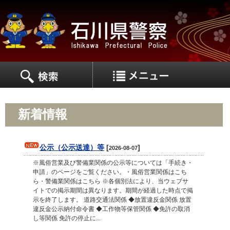
MEN
MENU
新着情報
公示（公示送達）等
[
]
2026-08-07
※風俗営業及び警備業関係の公示等については「手続き・
申請」のページをご覧ください。・風俗営業関係はこち
ら・警備業関係はこちら ※各個別法により、当ウェブサ
イトでの掲示期間は異なります。期間が経過した時点で掲
示を終了します。 道路交通法関係 ◆放置違反金関係 放置
違反金公示納付命令書 ◆工作物等保管関係 ◆免許の取消
し等関係 免許の停止に...