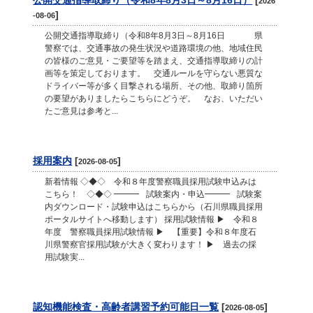
2026
]
-08-06
公開交通指導取締り（令和8年8月3日～8月16日 県
警察では、交通事故の発生状況や道路環境の他、地域住民
の皆様のご意見・ご要望等を踏まえ、交通指導取締りの計
画等を策定しております。 交通ルールを守らない悪質な
ドライバー等が多く目撃される場所、その他、取締り箇所
の要望がありましたらこちらにどうぞ。 なお、いただい
たご意見は参考と...
採用案内
[
]
2026-08-05
新着情報 ◇◆◇ 令和８年度警察職員採用試験申込みは
こちら！ ◇◆◇ ━━━ 試験案内・申込━━━ 試験案
内ダウンロード・試験申込はこちらから（石川県職員採用
ポータルサイトへ移動します） 採用試験情報 ▶ 令和８
年度 警察職員採用試験情報 ▶ 【重要】令和８年度石
川県警察官採用試験が大きく変わります！ ▶ 過去の採
用試験実...
認知機能検査・高齢者講習予約可能日一覧
[
]
2026-08-05