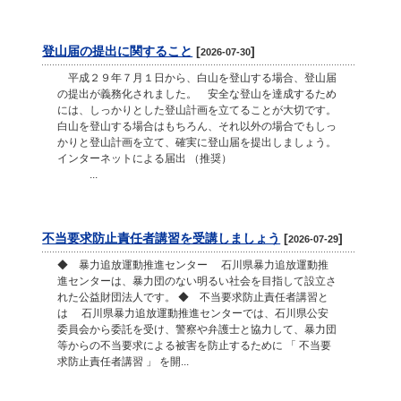
登山届の提出に関すること
[
]
2026-07-30
平成２９年７月１日から、白山を登山する場合、登山届
の提出が義務化されました。 安全な登山を達成するため
には、しっかりとした登山計画を立てることが大切です。
白山を登山する場合はもちろん、それ以外の場合でもしっ
かりと登山計画を立て、確実に登山届を提出しましょう。
インターネットによる届出 （推奨）
...
不当要求防止責任者講習を受講しましょう
[
]
2026-07-29
◆ 暴力追放運動推進センター 石川県暴力追放運動推
進センターは、暴力団のない明るい社会を目指して設立さ
れた公益財団法人です。 ◆ 不当要求防止責任者講習と
は 石川県暴力追放運動推進センターでは、石川県公安
委員会から委託を受け、警察や弁護士と協力して、暴力団
等からの不当要求による被害を防止するために 「 不当要
求防止責任者講習 」 を開...