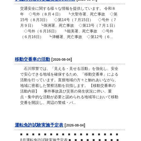
交通安全に関する様々な情報を提供しています。 令和８
年 ◇号外（８月４日） ┗大聖寺署、死亡事故 ◇第
15号（８月3日） ◇第14号（７月15日） ◇号外（７
月９日） ┗珠洲署、死亡事故 ◇第13号（７月１日）
◇号外（６月16日） ┗能美署、死亡事故 ◇号外
（６月16日） ┗津幡署、死亡事故 ◇第12号（６...
移動交番車の活動
[
]
2026-08-04
石川県警では、「見える・見せる活動」を強化し、安全
で安心できる地域を確保するため、「移動交番車」による
活動を行っています。直接地域の方々と触れあいながら、
地域に密着した警察活動を目指します。 【移動交番車の
活動内容】 事件事故及び災害の発生状況に伴い、重
点・集中的な活動が必要と認められる地域等において移動
交番を開設し、周辺の警戒・パ...
運転免許試験実施予定表
[
]
2026-08-04
■ ■ ■ ■ ■ ■ ■ ■ ■ ■ ■ ■ ■ ■ ■ ■ ■
8月運転免許試験実施予定表 ■ ■ ■ ■ ■ ■ ■ ■ ■