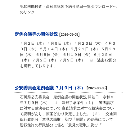
認知機能検査・高齢者講習予約可能日一覧ダウンロードへ
のリンク
定例会議等の開催状況
[
]
2026-08-05
４月２日（木） ４月９日（木） ４月２３日（木） ４月３
０日（木） ５月１４日（木） ５月２１日（木） ５月２８
日（木） ６月５日（金） ６月１９日（金） ６月２５日
（木） ７月２日（木） ７月９日（木） ※ 過去12回分
を掲載しております。
公安委員会定例会議 ７月９日（木）
[
]
2026-08-05
石川県公安委員会 定例会議の開催状況 開催日 令和８
年７月９日（木） １ 決裁了承案件（１） 審査請求
に対する裁決書について 審査請求に対する裁決書につい
て説明があり、原案どおり決定しました。（２） 交通関
係行政処分「意見の聴取」及び「聴聞」の結果について
運転免許の行政処分に係る「意見の聴取」及び「...