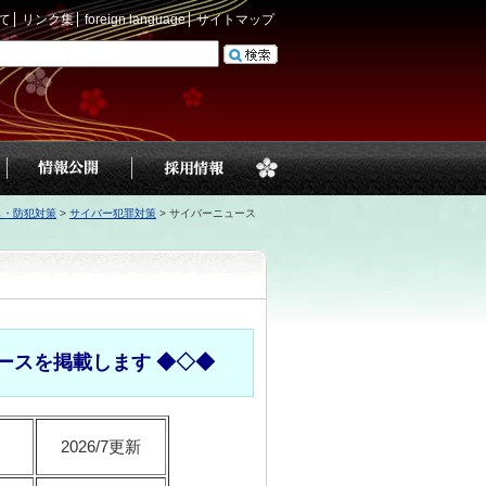
て
リンク集
foreign language
サイトマップ
し・防犯対策
>
サイバー犯罪対策
>
サイバーニュース
ースを掲載します ◆◇◆
2026/7更新