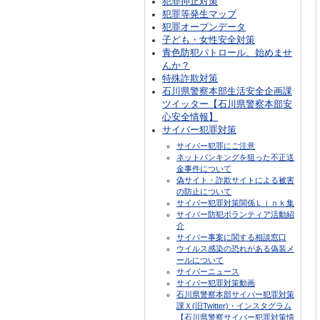
犯罪抑止対策
犯罪等発生マップ
犯罪オープンデータ
子ども・女性安全対策
青色防犯パトロール、始めませ
んか？
特殊詐欺対策
石川県警察本部生活安全企画課
ツイッター【石川県警察本部安
心安全情報】
サイバー犯罪対策
サイバー犯罪にご注意
ネットバンキングを狙った不正送
金事件について
偽サイト・詐欺サイトによる被害
の防止について
サイバー犯罪対策関係Ｌｉｎｋ集
サイバー防犯ボランティア活動紹
介
サイバー事案に関する相談窓口
ウイルス感染の恐れがある偽装メ
ールについて
サイバーニュース
サイバー犯罪対策動画
石川県警察本部サイバー犯罪対策
課Ｘ(旧Twitter)・インスタグラム
【石川県警察サイバー犯罪対策情