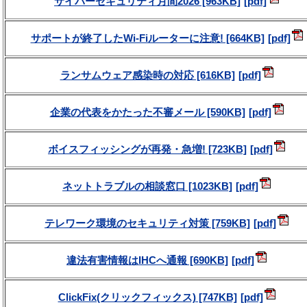
サイバーセキュリティ月間2026 [963KB]
サポートが終了したWi-Fiルーターに注意! [664KB]
ランサムウェア感染時の対応 [616KB]
企業の代表をかたった不審メール [590KB]
ボイスフィッシングが再発・急増! [723KB]
ネットトラブルの相談窓口 [1023KB]
テレワーク環境のセキュリティ対策 [759KB]
違法有害情報はIHCへ通報 [690KB]
ClickFix(クリックフィックス) [747KB]