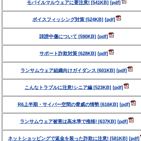
モバイルマルウェアに要注意! [541KB]
ボイスフィッシング対策 [524KB]
誹謗中傷について [590KB]
サポート詐欺対策 [628KB]
ランサムウェア組織向けガイダンス [601KB]
こんなトラブルに注意!シニア編 [523KB]
R6上半期・サイバー空間の脅威の情勢 [616KB]
ランサムウェア被害は高水準で推移! [637KB]
ネットショッピングで返金を装った詐欺に注意! [581KB]