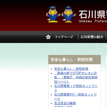
安全な暮らし・防犯対策
安全な暮らし・防犯対策
「家族の絆でSTOPオレオレ詐
欺」（警察庁 特殊詐欺対策特
設ページ）
石川県警察ＩＰ防犯ネットワー
ク
石川県警察ｻｲﾊﾞｰ防犯ネットワ
ーク
生活安全の確保