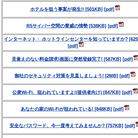
ホテルを狙う事案が発生!! [501KB]
R5サイバー空間の脅威の情勢 [538KB]
インターネット・ ホットラインセンターを知っていますか? [625
見覚えのない料金請求!画面に突然登録完了! [587KB]
御社のセキュリティ対策を見直しましょう! [2MB]
公衆Wi-Fi、狙われていますよ!(提供者向け) [847KB]
あなたの家のWi-Fiが狙われている! [848KB]
安全なパスワード、今一度考えてみませんか? [757KB]