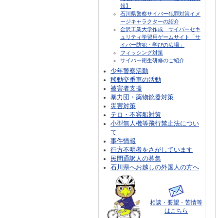
報】
石川県警察サイバー犯罪対策イメ
ージキャラクターの紹介
金沢工業大学作成 サイバーセキ
ュリティ学習用ゲームサイト「サ
イバー防犯・学びの広場」
フィッシング対策
サイバー衛生研修のご紹介
少年警察活動
移動交番車の活動
被害者支援
暴力団・薬物銃器対策
災害対策
テロ・不審船対策
小型無人機等飛行禁止法につい
て
事件情報
行方不明者をさがしています
民間通訳人の募集
石川県へお越しの外国人の方へ
相談・要望・苦情等
はこちら