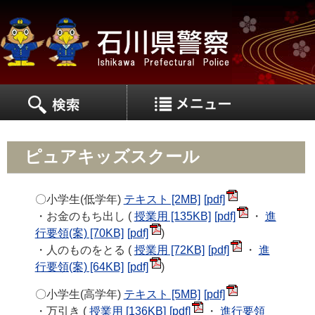
MEN
MENU
ピュアキッズスクール
〇小学生(低学年)
テキスト [2MB]
・お金のもち出し (
授業用 [135KB]
・
進
行要領(案) [70KB]
)
・人のものをとる (
授業用 [72KB]
・
進
行要領(案) [64KB]
)
〇小学生(高学年)
テキスト [5MB]
・万引き (
授業用 [136KB]
・
進行要領