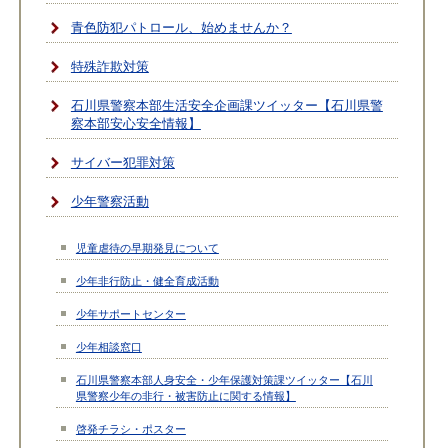
青色防犯パトロール、始めませんか？
特殊詐欺対策
石川県警察本部生活安全企画課ツイッター【石川県警
察本部安心安全情報】
サイバー犯罪対策
少年警察活動
児童虐待の早期発見について
少年非行防止・健全育成活動
少年サポートセンター
少年相談窓口
石川県警察本部人身安全・少年保護対策課ツイッター【石川
県警察少年の非行・被害防止に関する情報】
啓発チラシ・ポスター