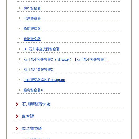
羽咋警察署
七尾警察署
輪島警察署
珠洲警察署
Ｘ_石川県金沢西警察署
石川県小松警察署X（旧Twitter）【石川県小松警察署】
石川県能美警察署X
白山警察署X及びInstagram
輪島警察署X
石川県警察学校
航空隊
鉄道警察隊