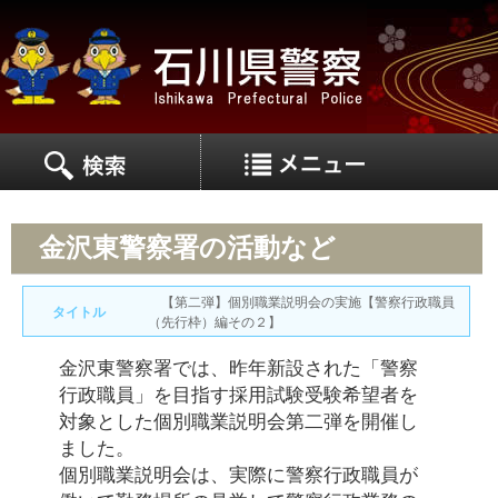
MEN
MENU
金沢東警察署の活動など
【第二弾】個別職業説明会の実施【警察行政職員
タイトル
（先行枠）編その２】
金沢東警察署では、昨年新設された「警察
行政職員」を目指す採用試験受験希望者を
対象とした個別職業説明会第二弾を開催し
ました。
個別職業説明会は、実際に警察行政職員が