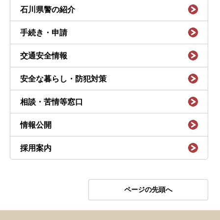
石川県警の紹介
手続き・申請
交通安全情報
安全な暮らし・防犯対策
相談・苦情等窓口
情報公開
採用案内
ページの先頭へ