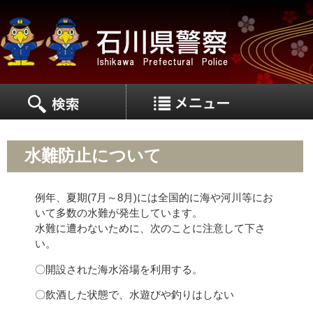
MEN
MENU
水難防止について
例年、夏期(7月～8月)には全国的に海や河川等にお
いて多数の水難が発生しています。
水難に遭わないために、次のことに注意して下さ
い。
〇開設された海水浴場を利用する。
〇飲酒した状態で、水遊びや釣りはしない