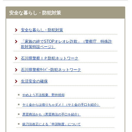
安全な暮らし・防犯対策
安全な暮らし・防犯対策
「家族の絆でSTOPオレオレ詐欺」（警察庁 特殊詐
欺対策特設ページ）
石川県警察ＩＰ防犯ネットワーク
石川県警察ｻｲﾊﾞｰ防犯ネットワーク
生活安全の確保
やめよう不法投棄、野外焼却
ヤミ金からは借りちゃダメ！（ヤミ金の手口を紹介）
悪質商法かも（悪質商法の手口を紹介）
銃刀法改正による「申請制度」について