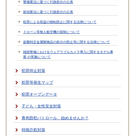
警備業法に基づく行政処分の公表
探偵業法に基づく行政処分の公表
犯罪による収益の移転防止に関する法律について
ドローン等無人航空機の規制について
盗難特定金属製物品の処分の防止等に関する法律について
雑踏警備におけるウェアラブルカメラ導入に関するモデル事
業 の実施について
犯罪抑止対策
犯罪等発生マップ
犯罪オープンデータ
子ども・女性安全対策
青色防犯パトロール、始めませんか？
特殊詐欺対策