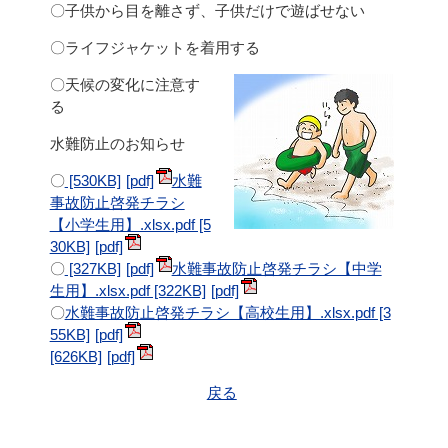
〇子供から目を離さず、子供だけで遊ばせない
〇ライフジャケットを着用する
〇天候の変化に注意す
る
水難防止のお知らせ
〇
[530KB]
水難
事故防止啓発チラシ
【小学生用】.xlsx.pdf [5
30KB]
〇
[327KB]
水難事故防止啓発チラシ【中学
生用】.xlsx.pdf [322KB]
〇
水難事故防止啓発チラシ【高校生用】.xlsx.pdf [3
55KB]
[626KB]
戻る