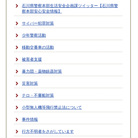
石川県警察本部生活安全企画課ツイッター【石川県警
察本部安心安全情報】
サイバー犯罪対策
少年警察活動
移動交番車の活動
被害者支援
暴力団・薬物銃器対策
災害対策
テロ・不審船対策
小型無人機等飛行禁止法について
事件情報
行方不明者をさがしています