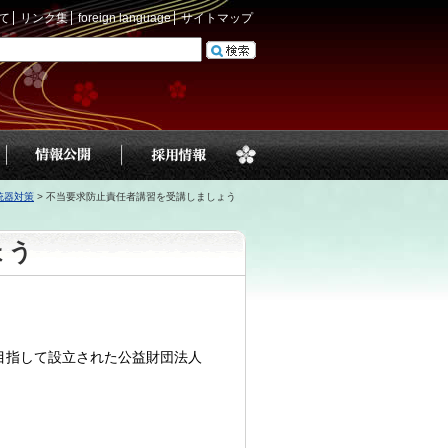
て
リンク集
foreign language
サイトマップ
銃器対策
>
不当要求防止責任者講習を受講しましょう
ょう
目指して設立された公益財団法人