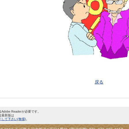
戻る
dobe Readerが必要です。
は最新版は
して下さい(無償)
。