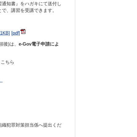
習通知書』をハガキにて送付し
とで、講習を受講できます。
KB]
領後)は、
e-Gov電子申請によ
、こちら
」
組織犯罪対策担当係へ提出くだ