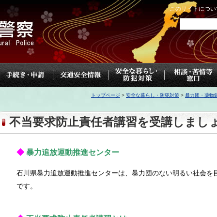
このサイトについ
トップページ
>
安全な暮らし・防犯対策
>
暴力団・薬物
不当要求防止責任者講習を受講しまし
◆
暴力追放運動推進センター
石川県暴力追放運動推進センターは、暴力団のない明るい社会を
です。