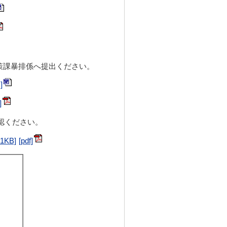
策課暴排係へ提出ください。
認ください。
KB]