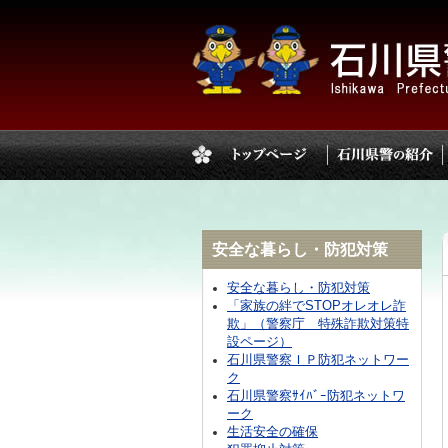
安全な暮らし・防犯対策
安全な暮らし・防犯対策
「家族の絆でSTOPオレオレ詐
欺」（警察庁 特殊詐欺対策特
設ページ）
石川県警察ＩＰ防犯ネットワー
ク
石川県警察ｻｲﾊﾞｰ防犯ネットワ
ーク
生活安全の確保