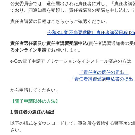
公安委員会では、選任届出された責任者に対し、『責任者講
ており、
同通知書を受領し、責任者講習の受講を申し込む
こ
責任者講習の日程はこちらからご確認ください。
令和8年度 不当要求防止責任者講習日程 [251
責任者選任届
及び
責任者講習受講申込
(責任者講習通知書の受
るオンライン申請
でお願いします。
e-Gov電子申請アプリケーションをインストール済みの方は
「責任者の選任の届出」
「責任者講習受講申込書の提出
から申請してください。
【電子申請以外の方法】
1 責任者の選任の届出
以下の様式をダウンロードして、事業所を管轄する警察署の
さい。