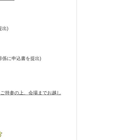
出)
排係に申込書を提出)
をご持参の上、会場までお越し