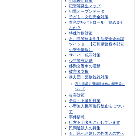
犯罪抑止対策
犯罪等発生マップ
犯罪オープンデータ
子ども・女性安全対策
青色防犯パトロール、始めませ
んか？
特殊詐欺対策
石川県警察本部生活安全企画課
ツイッター【石川県警察本部安
心安全情報】
サイバー犯罪対策
少年警察活動
移動交番車の活動
被害者支援
暴力団・薬物銃器対策
石川県暴力団排除条例の概要等に
ついて
災害対策
テロ・不審船対策
小型無人機等飛行禁止法につい
て
事件情報
行方不明者をさがしています
民間通訳人の募集
石川県へお越しの外国人の方へ