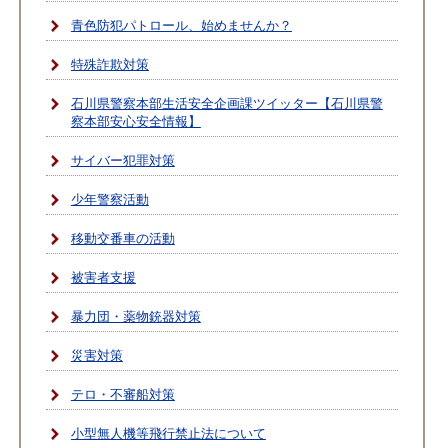
青色防犯パトロール、始めませんか？
特殊詐欺対策
石川県警察本部生活安全企画課ツイッター【石川県警
察本部安心安全情報】
サイバー犯罪対策
少年警察活動
移動交番車の活動
被害者支援
暴力団・薬物銃器対策
災害対策
テロ・不審船対策
小型無人機等飛行禁止法について