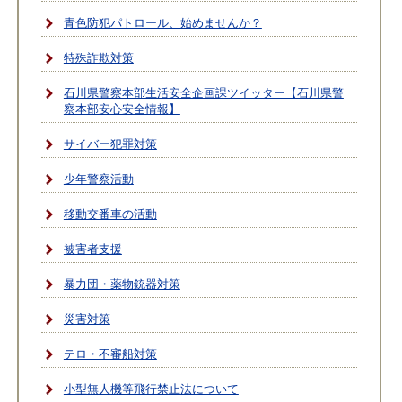
青色防犯パトロール、始めませんか？
特殊詐欺対策
石川県警察本部生活安全企画課ツイッター【石川県警
察本部安心安全情報】
サイバー犯罪対策
少年警察活動
移動交番車の活動
被害者支援
暴力団・薬物銃器対策
災害対策
テロ・不審船対策
小型無人機等飛行禁止法について