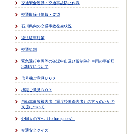
交通安全運動・交通事故防止作戦
交通取締り情報・要望
石川県内の交通事故発生状況
違法駐車対策
交通規制
緊急通行車両等の確認申出及び規制除外車両の事前届
出制度について
信号機ご意見ＢＯＸ
標識ご意見ＢＯＸ
自動車事故被害者（重度後遺傷害者）の方々のための
支援について
外国人の方へ（To foreigners）
交通安全クイズ