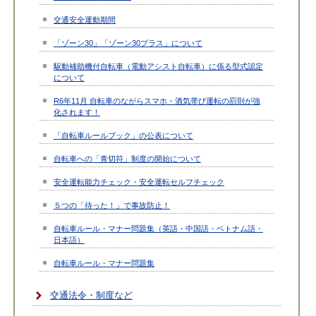
交通安全運動期間
「ゾーン30」「ゾーン30プラス」について
駆動補助機付自転車（電動アシスト自転車）に係る型式認定
について
R6年11月 自転車のながらスマホ・酒気帯び運転の罰則が強
化されます！
「自転車ルールブック」の公表について
自転車への「青切符」制度の開始について
安全運転能力チェック・安全運転セルフチェック
５つの「待った！」で事故防止！
自転車ルール・マナー問題集（英語・中国語・ベトナム語・
日本語）
自転車ルール・マナー問題集
交通法令・制度など