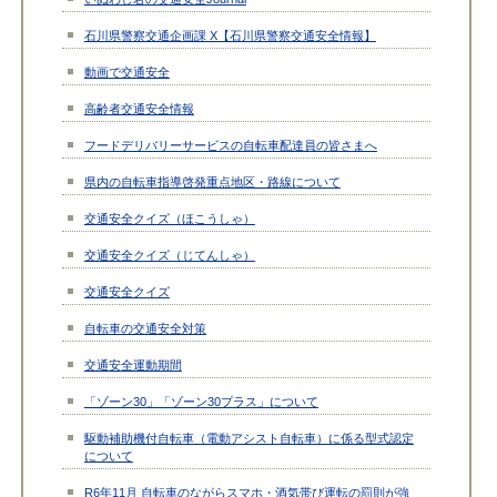
石川県警察交通企画課 X【石川県警察交通安全情報】
動画で交通安全
高齢者交通安全情報
フードデリバリーサービスの自転車配達員の皆さまへ
県内の自転車指導啓発重点地区・路線について
交通安全クイズ（ほこうしゃ）
交通安全クイズ（じてんしゃ）
交通安全クイズ
自転車の交通安全対策
交通安全運動期間
「ゾーン30」「ゾーン30プラス」について
駆動補助機付自転車（電動アシスト自転車）に係る型式認定
について
R6年11月 自転車のながらスマホ・酒気帯び運転の罰則が強