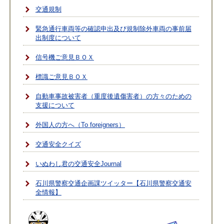
交通規制
緊急通行車両等の確認申出及び規制除外車両の事前届
出制度について
信号機ご意見ＢＯＸ
標識ご意見ＢＯＸ
自動車事故被害者（重度後遺傷害者）の方々のための
支援について
外国人の方へ（To foreigners）
交通安全クイズ
いぬわし君の交通安全Journal
石川県警察交通企画課ツイッター【石川県警察交通安
全情報】