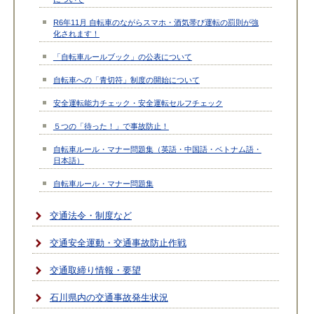
R6年11月 自転車のながらスマホ・酒気帯び運転の罰則が強
化されます！
「自転車ルールブック」の公表について
自転車への「青切符」制度の開始について
安全運転能力チェック・安全運転セルフチェック
５つの「待った！」で事故防止！
自転車ルール・マナー問題集（英語・中国語・ベトナム語・
日本語）
自転車ルール・マナー問題集
交通法令・制度など
交通安全運動・交通事故防止作戦
交通取締り情報・要望
石川県内の交通事故発生状況