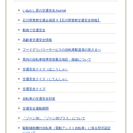
いぬわし君の交通安全Journal
石川県警察交通企画課 X【石川県警察交通安全情報】
動画で交通安全
高齢者交通安全情報
フードデリバリーサービスの自転車配達員の皆さまへ
県内の自転車指導啓発重点地区・路線について
交通安全クイズ（ほこうしゃ）
交通安全クイズ（じてんしゃ）
交通安全クイズ
自転車の交通安全対策
交通安全運動期間
「ゾーン30」「ゾーン30プラス」について
駆動補助機付自転車（電動アシスト自転車）に係る型式認定
について