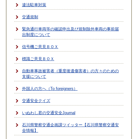
違法駐車対策
交通規制
緊急通行車両等の確認申出及び規制除外車両の事前届
出制度について
信号機ご意見ＢＯＸ
標識ご意見ＢＯＸ
自動車事故被害者（重度後遺傷害者）の方々のための
支援について
外国人の方へ（To foreigners）
交通安全クイズ
いぬわし君の交通安全Journal
石川県警察交通企画課ツイッター【石川県警察交通安
全情報】