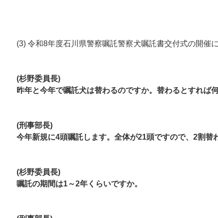
(3) 令和8年度石川県警察嘱託警察犬嘱託書交付式の開催
(杉野委員長)
昨年と今年で嘱託犬は替わるのですか。替わるとすれば
(刑事部長)
今年新規に4頭嘱託します。全体が21頭ですので、2割替
(杉野委員長)
嘱託の期間は1～2年くらいですか。