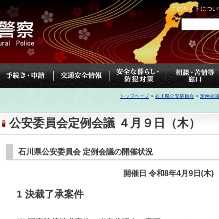
このサイトについ
トップページ
>
石川県公安委員会
>
定例会
公安委員会定例会議 ４月９日（木）
石川県公安委員会 定例会議の開催状況
開催日 令和8
年4月9
日(木
)
1 決裁了承案件