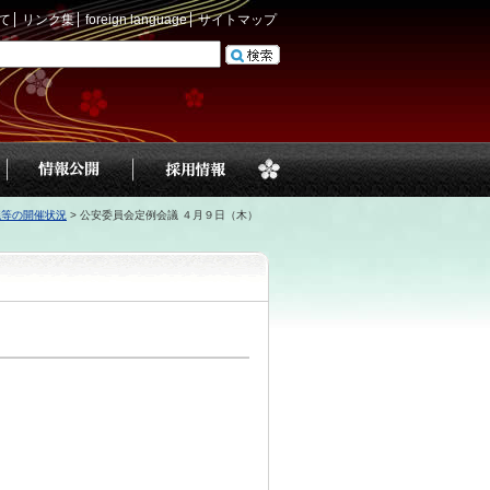
て
リンク集
foreign language
サイトマップ
議等の開催状況
>
公安委員会定例会議 ４月９日（木）