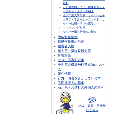
報】
石川県警察サイバー犯罪対策イメ
ージキャラクターの紹介
金沢工業大学作成 サイバーセキ
ュリティ学習用ゲームサイト「サ
イバー防犯・学びの広場」
フィッシング対策
サイバー衛生研修のご紹介
少年警察活動
移動交番車の活動
被害者支援
暴力団・薬物銃器対策
災害対策
テロ・不審船対策
小型無人機等飛行禁止法につい
て
事件情報
行方不明者をさがしています
民間通訳人の募集
石川県へお越しの外国人の方へ
相談・要望・苦情等
はこちら