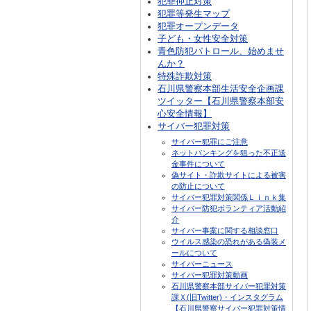
犯罪抑止対策
犯罪等発生マップ
犯罪オープンデータ
子ども・女性安全対策
青色防犯パトロール、始めませ
んか？
特殊詐欺対策
石川県警察本部生活安全企画課
ツイッター【石川県警察本部安
心安全情報】
サイバー犯罪対策
サイバー犯罪にご注意
ネットバンキングを狙った不正送
金事件について
偽サイト・詐欺サイトによる被害
の防止について
サイバー犯罪対策関係Ｌｉｎｋ集
サイバー防犯ボランティア活動紹
介
サイバー事案に関する相談窓口
ウイルス感染の恐れがある偽装メ
ールについて
サイバーニュース
サイバー犯罪対策動画
石川県警察本部サイバー犯罪対策
課Ｘ(旧Twitter)・インスタグラム
【石川県警察サイバー犯罪対策情