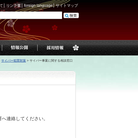
て
リンク集
foreign language
サイトマップ
>
サイバー犯罪対策
>
サイバー事案に関する相談窓口
署へ連絡してください。