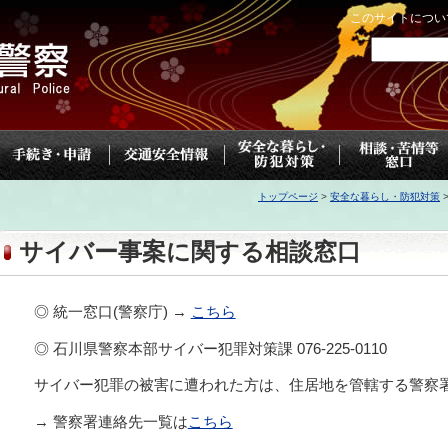
このサイトについ
トップページ
>
安全な暮らし・防犯対策
サイバー事案に関する相談窓口
◎ 統一窓口(警察庁) →
こちら
◎ 石川県警察本部サイバー犯罪対策課 076-225-0110
サイバー犯罪の被害に遭われた方は、住居地を管轄する警察
→ 警察署連絡先一覧は
こちら