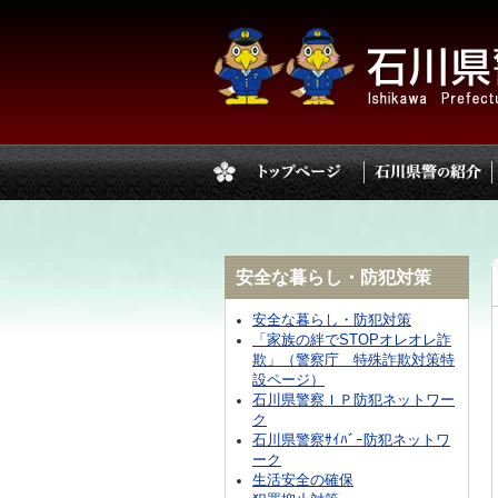
安全な暮らし・防犯対策
安全な暮らし・防犯対策
「家族の絆でSTOPオレオレ詐
欺」（警察庁 特殊詐欺対策特
設ページ）
石川県警察ＩＰ防犯ネットワー
ク
石川県警察ｻｲﾊﾞｰ防犯ネットワ
ーク
生活安全の確保