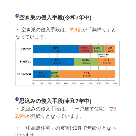
空き巣の侵入手段(令和7
年中)
・ 空き巣の侵入手段は、
約4割
が「無締り」と
なっています。
忍込みの侵入手段(令和7年中)
・ 忍込みの侵入手段は、「一戸建て住宅」で
9
2.9
%
が無締りとなっています。
・ 「中高層住宅」の被害は1
件で無締り
となっ
ています。