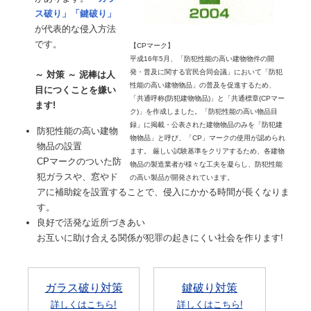
ス破り」「鍵破り」
が代表的な侵入方法
です。
【CPマーク】
平成16年5月、「防犯性能の高い建物物件の開
発・普及に関する官民合同会議」において「防犯
～ 対策 ～ 泥棒は人
性能の高い建物物品」の普及を促進するため、
目につくことを嫌い
「共通呼称(防犯建物物品)」と「共通標章(CPマー
ます!
ク)」を作成しました。「防犯性能の高い物品目
録」に掲載・公表された建物物品のみを「防犯建
防犯性能の高い建物
物物品」と呼び、「CP」マークの使用が認められ
物品の設置
ます。 厳しい試験基準をクリアするため、各建物
CPマークのついた防
物品の製造業者が様々な工夫を凝らし、防犯性能
犯ガラスや、窓やド
の高い製品が開発されています。
アに補助錠を設置することで、侵入にかかる時間が長くなりま
す。
良好で活発な近所づきあい
お互いに助け合える関係が犯罪の起きにくい社会を作ります!
ガラス破り対策
鍵破り対策
詳しくはこちら!
詳しくはこちら!