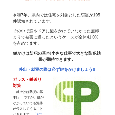
令和7
年、県内では住宅を対象とした窃盗が195
件認知されています。
その中で窓やドアに鍵をかけていなかった無締
まりで被害に遭ったというケースが全体41.0%
を占めてます。
鍵かけは防犯の基本!小さな仕事で大きな防犯効
果が期待できます。
外出・就寝の際は必ず鍵をかけましょう!!
ガラス・鍵破り
対策
「鍵掛けは防犯の基
本!」...ですが、鍵が
かかっていても泥棒
が侵入してくること
があります。
「ガラ