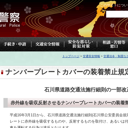
このサイトについ
トップページ
>
交通安全情報
>
交通法令・制度な
ナンバープレートカバーの装着禁止規
石川県道路交通法施行細則の一部改
赤外線を吸収反射させるナンバープレートカバーの装着
平成16年3月1日から、石川県道路交通法施行細則(石川県公安委員会規
レートに赤外線を吸収するものや、反射するものを取付け、あるいは
車を運転する行為は違反となります。