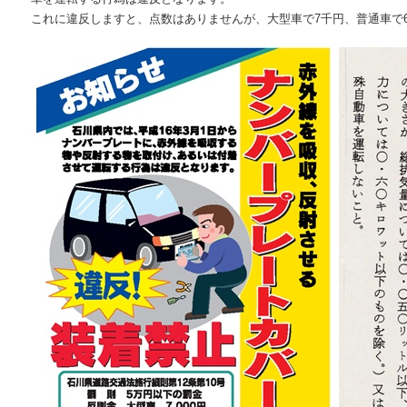
これに違反しますと、点数はありませんが、大型車で7千円、普通車で