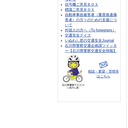
信号機ご意見ＢＯＸ
標識ご意見ＢＯＸ
自動車事故被害者（重度後遺傷
害者）の方々のための支援につ
いて
外国人の方へ（To foreigners）
交通安全クイズ
いぬわし君の交通安全Journal
石川県警察交通企画課ツイッタ
ー【石川県警察交通安全情報】
相談・要望・苦情等
はこちら