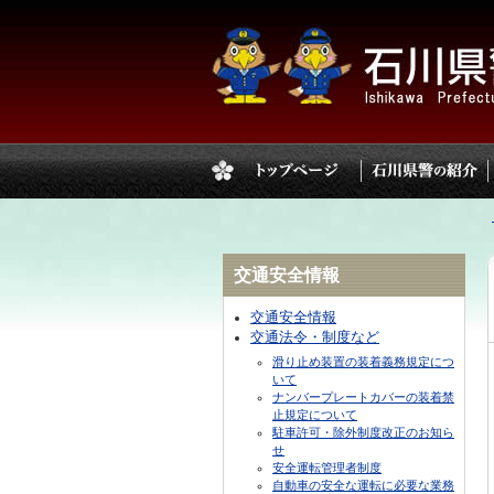
交通安全情報
交通安全情報
交通法令・制度など
滑り止め装置の装着義務規定につ
いて
ナンバープレートカバーの装着禁
止規定について
駐車許可・除外制度改正のお知ら
せ
安全運転管理者制度
自動車の安全な運転に必要な業務