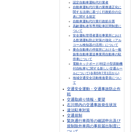
認定自動車運転代行業者
自動車運転代行業の業務適正化に
関する法律に基づく行政処分の公
表に関する規定
自動車運転代行業行政処分票
高齢運転者等専用駐車区間制度に
ついて
安全運転管理者選任事業所におけ
る飲酒運転防止対策の強化（アル
コール検知器の活用）について
乗合自動車の停留所における一般
旅客自動車運送事業用自動車の駐
停車について
電動キックボード(特定小型原動機
付自転車)に関する新しい交通ルー
ルについて(令和5年7月1日から)
地域交通安全活動推進委員につい
て
交通安全運動・交通事故防止作
戦
交通取締り情報・要望
石川県内の交通事故発生状況
違法駐車対策
交通規制
緊急通行車両等の確認申出及び
規制除外車両の事前届出制度に
ついて