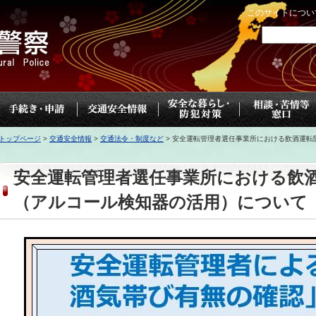
このサイトについ
トップページ
>
交通安全情報
>
交通法令・制度など
>
安全運転管理者選任事業所における飲酒運転
安全運転管理者選任事業所における飲
（アルコール検知器の活用）について